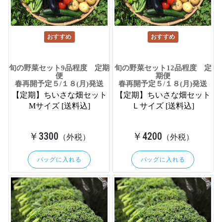
おすすめ
おすすめ
旬の野菜セット9品程度 定期
旬の野菜セット12品程度 定
便
期便
春再開予定５/１８(月)発送
春再開予定５/１８(月)発送
【定期】ちいさな畑セット
【定期】ちいさな畑セット
Mサイズ [送料込]
Ｌサイズ [送料込]
￥3300
￥4200
（外税）
（外税）
バッグに入れる
バッグに入れる