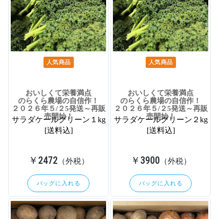
人気商品
人気商品
おいしくて栄養満点
おいしくて栄養満点
のらくら農場の自信作！
のらくら農場の自信作！
２０２６年５/２5発送～再販
２０２６年５/２5発送～再販
売開始！
売開始！
サラダケールグリーン１kg
サラダケールグリーン２kg
[送料込]
[送料込]
￥2472
￥3900
（外税）
（外税）
バッグに入れる
バッグに入れる