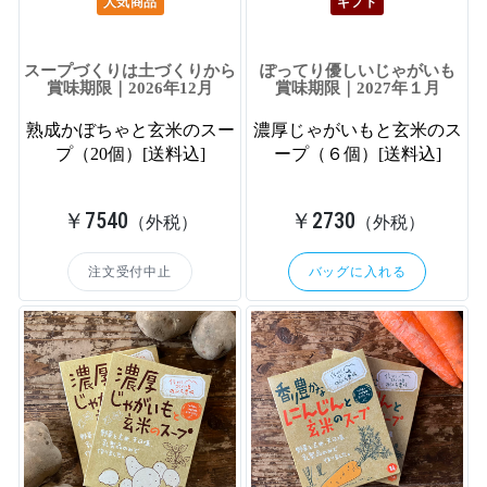
人気商品
ギフト
スープづくりは土づくりから
ぽってり優しいじゃがいも
賞味期限｜2026年12月
賞味期限｜2027年１月
熟成かぼちゃと玄米のスー
濃厚じゃがいもと玄米のス
プ（20個）[送料込]
ープ（６個）[送料込]
￥7540
￥2730
（外税）
（外税）
注文受付中止
バッグに入れる