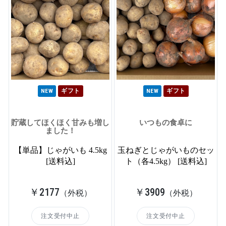
NEW
ギフト
NEW
ギフト
貯蔵してほくほく甘みも増し
いつもの食卓に
ました！
【単品】じゃがいも 4.5kg
玉ねぎとじゃがいものセッ
[送料込]
ト（各4.5kg） [送料込]
￥2177
￥3909
（外税）
（外税）
注文受付中止
注文受付中止