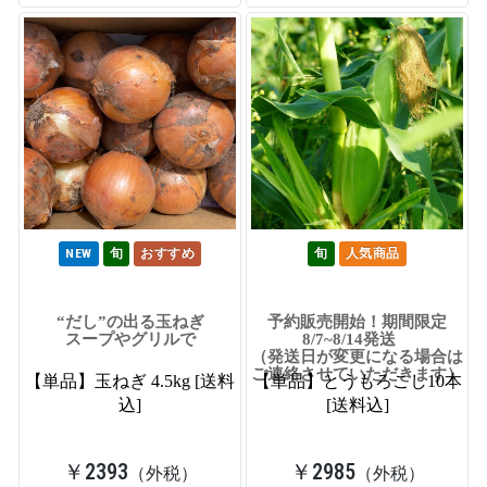
NEW
旬
おすすめ
旬
人気商品
“だし”の出る玉ねぎ
予約販売開始！期間限定
スープやグリルで
8/7~8/14発送
（発送日が変更になる場合は
ご連絡させていただきます）
【単品】玉ねぎ 4.5kg [送料
【単品】とうもろこし10本
込]
[送料込]
￥2393
￥2985
（外税）
（外税）