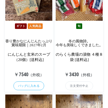
ギフト
人気商品
旬
香り豊かなにんじんたっぷり
冬の風物詩。
賞味期限｜2027年2月
今年も美味しくできました。
にんじんと玄米のスープ
のらくら農場の漬物 ４種８
（20個）[送料込]
袋 [送料込]
￥7540
￥3430
（外税）
（外税）
バッグに入れる
注文受付中止